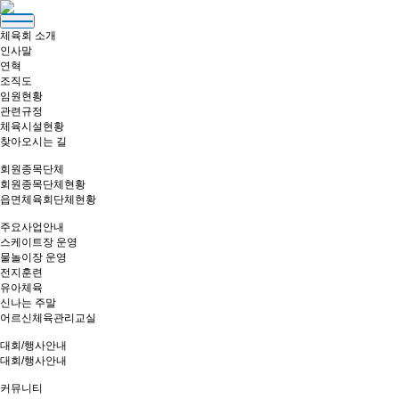
Toggle
navigation
체육회 소개
인사말
연혁
조직도
임원현황
관련규정
체육시설현황
찾아오시는 길
회원종목단체
회원종목단체현황
읍면체육회단체현황
주요사업안내
스케이트장 운영
물놀이장 운영
전지훈련
유아체육
신나는 주말
어르신체육관리교실
대회/행사안내
대회/행사안내
커뮤니티