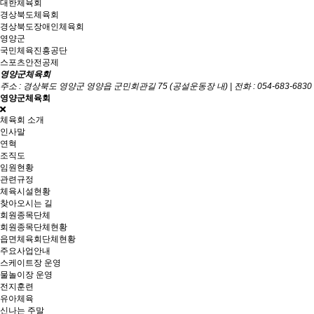
대한체육회
경상북도체육회
경상북도장애인체육회
영양군
국민체육진흥공단
스포츠안전공제
영양군체육회
주소 : 경상북도 영양군 영양읍 군민회관길 75 (공설운동장 내) | 전화 : 054-683-6830 , 054
영양군체육회
체육회 소개
인사말
연혁
조직도
임원현황
관련규정
체육시설현황
찾아오시는 길
회원종목단체
회원종목단체현황
읍면체육회단체현황
주요사업안내
스케이트장 운영
물놀이장 운영
전지훈련
유아체육
신나는 주말