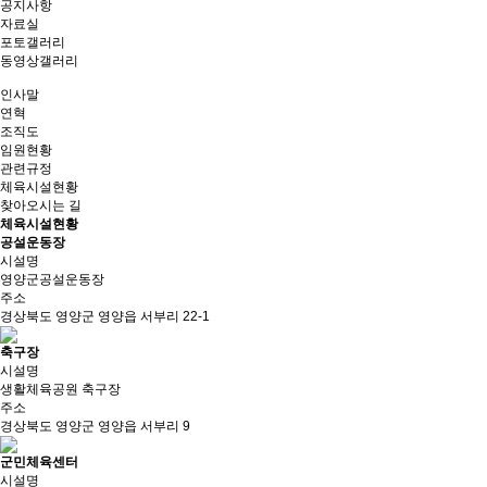
공지사항
자료실
포토갤러리
동영상갤러리
인사말
연혁
조직도
임원현황
관련규정
체육시설현황
찾아오시는 길
체육시설현황
공설운동장
시설명
영양군공설운동장
주소
경상북도 영양군 영양읍 서부리 22-1
축구장
시설명
생활체육공원 축구장
주소
경상북도 영양군 영양읍 서부리 9
군민체육센터
시설명