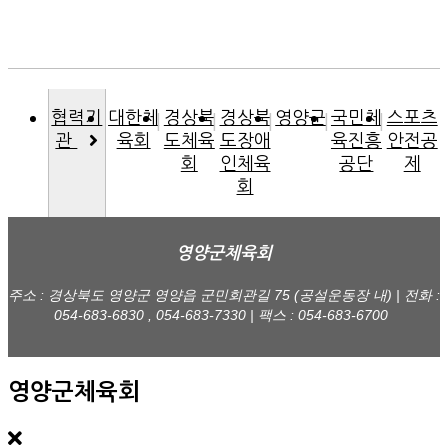
협력기
대한체
경상북
경상북
영양군
국민체
스포츠
관
육회
도체육
도장애
육진흥
안전공
회
인체육
공단
제
회
영양군체육회
주소 : 경상북도 영양군 영양읍 군민회관길 75 (공설운동장 내) | 전화 :
054-683-6830 , 054-683-7330 | 팩스 : 054-683-6700
영양군체육회