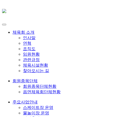
Toggle
navigation
체육회 소개
인사말
연혁
조직도
임원현황
관련규정
체육시설현황
찾아오시는 길
회원종목단체
회원종목단체현황
읍면체육회단체현황
주요사업안내
스케이트장 운영
물놀이장 운영